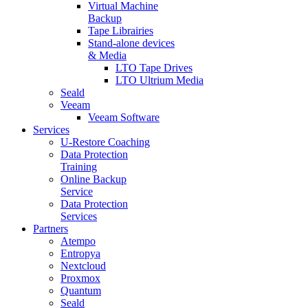
Virtual Machine
Backup
Tape Librairies
Stand-alone devices
& Media
LTO Tape Drives
LTO Ultrium Media
Seald
Veeam
Veeam Software
Services
U-Restore Coaching
Data Protection
Training
Online Backup
Service
Data Protection
Services
Partners
Atempo
Entropya
Nextcloud
Proxmox
Quantum
Seald