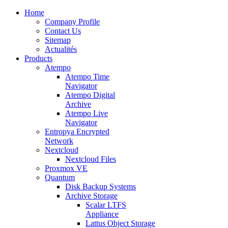
Home
Company Profile
Contact Us
Sitemap
Actualités
Products
Atempo
Atempo Time
Navigator
Atempo Digital
Archive
Atempo Live
Navigator
Entropya Encrypted
Network
Nextcloud
Nextcloud Files
Proxmox VE
Quantum
Disk Backup Systems
Archive Storage
Scalar LTFS
Appliance
Lattus Object Storage