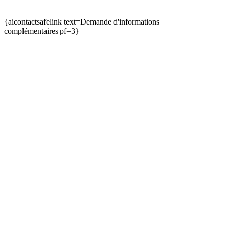
{aicontactsafelink text=Demande d'informations
complémentaires|pf=3}