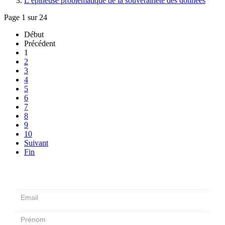
L’épineuse problématique de la souveraineté des données
Page 1 sur 24
Début
Précédent
1
2
3
4
5
6
7
8
9
10
Suivant
Fin