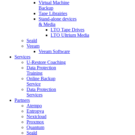
Virtual Machine
Backup
Tape Librairies
Stand-alone devices
& Media
LTO Tape Drives
LTO Ultrium Media
Seald
Veeam
Veeam Software
Services
U-Restore Coaching
Data Protection
Training
Online Backup
Service
Data Protection
Services
Partners
Atempo
Entropya
Nextcloud
Proxmox
Quantum
Seald