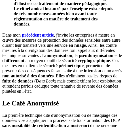
d'illustrer ce traitement de manière pédagogique.
Le rituel amical instauré par l'enseigne existe depuis
de très nombreuses années bien avant toute
réglementation en matière de traitement des
données.
Dans mon
précédent article
, j'invite les entreprises à mettre en
œuvre des mesures de protection des données sensibles entre autre
durant leur transfert vers une
service en nuage
. Ainsi, les contre-
mesures à la divulgation des données font appel aux différentes
techniques suivantes : l'
anonymisation
, la
pseudonymisation
et le
chiffrement
au moyen d'outil de
sécurité cryptographique
. Ces
mesures en matière de
sécurité périmétrique
, permettent de
prévenir des conséquences faisant suite à une
intrusion
et un
accès
non autorisé à des données
. Elles n'éliminent pas les risques de
fuite de données
(
Data Leak
) mais complexifient leur exploitation
et rendent parfois caduque toute tentative de revente des données
piratées en l'état.
Le Café Anonymisé
La première technique dite d'anonymisation ou de masquage des
données vise à appliquer un processus de transformation des DCP
sans possibilité de réidentification a posteriori
d'une personne