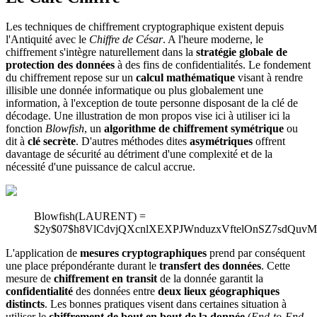
Les techniques de chiffrement cryptographique existent depuis
l'Antiquité avec le
Chiffre de César
. A l'heure moderne, le
chiffrement s'intègre naturellement dans la
stratégie globale de
protection des données
à des fins de confidentialités. Le fondement
du chiffrement repose sur un
calcul mathématique
visant à rendre
illisible une donnée informatique ou plus globalement une
information, à l'exception de toute personne disposant de la clé de
décodage. Une illustration de mon propos vise ici à utiliser ici la
fonction
Blowfish
, un
algorithme de chiffrement symétrique
ou
dit à
clé secrète
. D'autres méthodes dites
asymétriques
offrent
davantage de sécurité au détriment d'une complexité et de la
nécessité d'une puissance de calcul accrue.
Blowfish(LAURENT) =
$2y$07$h8VlCdvjQXcnlXEXPJWnduzxVftelOnSZ7sdQuv
L'application de
mesures cryptographiques
prend par conséquent
une place prépondérante durant le
transfert des données
. Cette
mesure de
chiffrement en transit
de la donnée garantit la
confidentialité
des données entre
deux lieux géographiques
distincts
. Les bonnes pratiques visent dans certaines situation à
utiliser le
chiffrement de bout en bout de la donnée
(
End-to-End