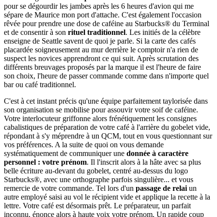
pour se dégourdir les jambes après les 6 heures d'avion qui me
sépare de Maurice mon port d'attache. C'est également l'occasion
rêvée pour prendre une dose de caféine au Starbucks® du Terminal
et de consentir à son
rituel traditionnel
. Les initiés de la célèbre
enseigne de Seattle savent de quoi je parle. Si la carte des cafés
placardée soigneusement au mur derrière le comptoir n'a rien de
suspect les novices apprendront ce qui suit. Après scrutation des
différents breuvages proposés par la marque il est l'heure de faire
son choix, l'heure de passer commande comme dans n'importe quel
bar ou café traditionnel.
C'est à cet instant précis qu'une équipe parfaitement taylorisée dans
son organisation se mobilise pour assouvir votre soif de caféine.
Votre interlocuteur griffonne alors frénétiquement les consignes
cabalistiques de préparation de votre café à l'arrière du gobelet vide,
répondant à s'y méprendre à un QCM, tout en vous questionnant sur
vos préférences. A la suite de quoi on vous demande
systématiquement de communiquer une
donnée à caractère
personnel : votre prénom
. Il l'inscrit alors à la hâte avec sa plus
belle écriture au-devant du gobelet, centré au-dessus du logo
Starbucks®, avec une orthographe parfois singulière... et vous
remercie de votre commande. Tel lors d'un
passage de relai
un
autre employé saisi au vol le récipient vide et applique la recette à la
lettre. Votre café est désormais prêt. Le préparateur, un parfait
inconnu, énonce alors à haute voix votre prénom. Un rapide coup