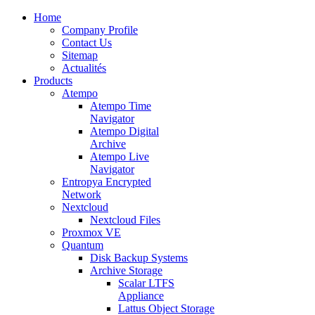
Home
Company Profile
Contact Us
Sitemap
Actualités
Products
Atempo
Atempo Time
Navigator
Atempo Digital
Archive
Atempo Live
Navigator
Entropya Encrypted
Network
Nextcloud
Nextcloud Files
Proxmox VE
Quantum
Disk Backup Systems
Archive Storage
Scalar LTFS
Appliance
Lattus Object Storage