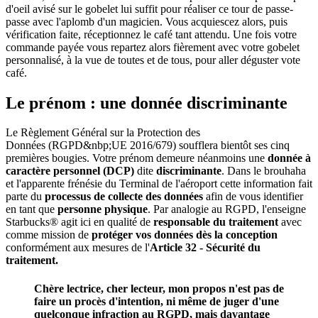
d'oeil avisé sur le gobelet lui suffit pour réaliser ce tour de passe-
passe avec l'aplomb d'un magicien. Vous acquiescez alors, puis
vérification faite, réceptionnez le café tant attendu. Une fois votre
commande payée vous repartez alors fièrement avec votre gobelet
personnalisé, à la vue de toutes et de tous, pour aller déguster vote
café.
Le prénom : une donnée discriminante
Le Règlement Général sur la Protection des
Données (RGPD&nbp;UE 2016/679) soufflera bientôt ses cinq
premières bougies. Votre prénom demeure néanmoins une
donnée à
caractère personnel (DCP)
dite
discriminante
. Dans le brouhaha
et l'apparente frénésie du Terminal de l'aéroport cette information fait
parte du
processus de collecte des données
afin de vous identifier
en tant que
personne physique
. Par analogie au RGPD, l'enseigne
Starbucks® agit ici en qualité de
responsable du traitement
avec
comme mission de
protéger vos données dès la conception
conformément aux mesures de l'
Article 32 - Sécurité du
traitement.
Chère lectrice, cher lecteur, mon propos n'est pas de
faire un procès d'intention, ni même de juger d'une
quelconque infraction au RGPD, mais davantage